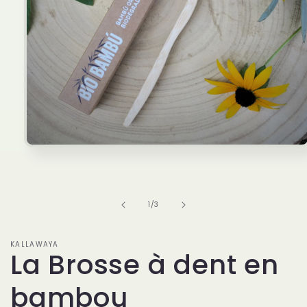
Ouvrir
le
média
1
dans
une
de
1
/
3
fenêtre
modale
KALLAWAYA
La Brosse à dent en
bambou