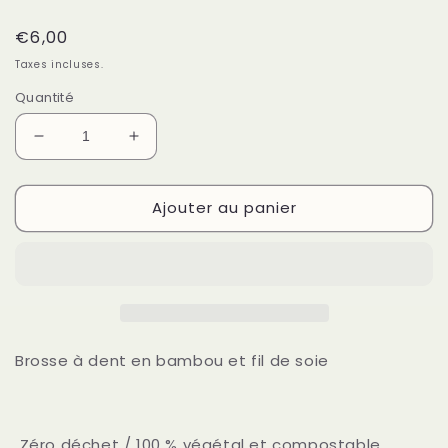
Prix
€6,00
habituel
Taxes incluses.
Quantité
Réduire
Augmenter
la
la
quantité
quantité
Ajouter au panier
de
de
La
La
Brosse
Brosse
à
à
dent
dent
en
en
bambou
bambou
Brosse à dent en bambou et fil de soie
Zéro déchet / 100 % végétal et compostable