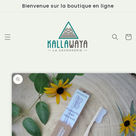
et
Bienvenue sur la boutique en ligne
passer
au
contenu
Panier
Passer aux
informations
produits