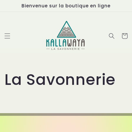
et
Bienvenue sur la boutique en ligne
passer
au
contenu
Panier
La Savonnerie