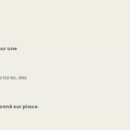
eur une
ctares, des
conné sur place.