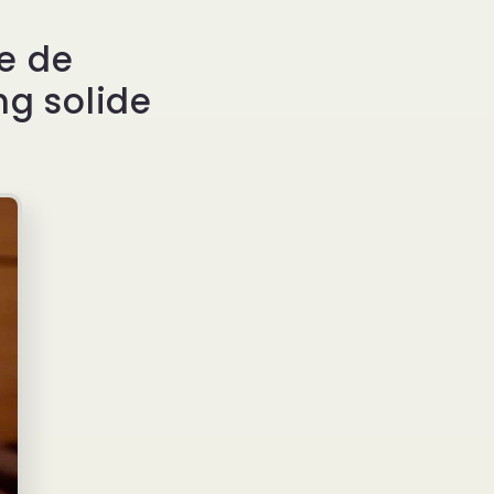
le de
g solide