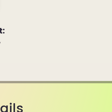
t:
/
ails