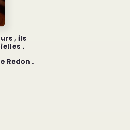
rs , ils
ielles .
de Redon .